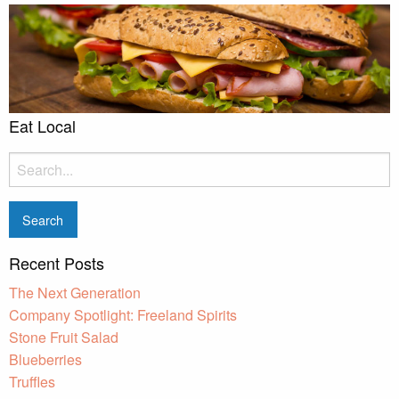
Eat Local
Search
for:
Recent Posts
The Next Generation
Company Spotlight: Freeland Spirits
Stone Fruit Salad
Blueberries
Truffles